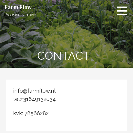
Ga
Farm Flow
naar
Precision Farming
de
inhoud
CONTACT
info@farmflow.nl
tel:+31649132034
kvk: 78566282